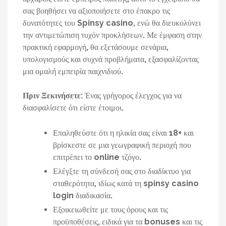
σας βοηθήσει να αξιοποιήσετε στο έπακρο τις
δυνατότητες του Spinsy casino, ενώ θα διευκολύνει
την αντιμετώπιση τυχόν προκλήσεων. Με έμφαση στην
πρακτική εφαρμογή, θα εξετάσουμε σενάρια,
υπολογισμούς και συχνά προβλήματα, εξασφαλίζοντας
μια ομαλή εμπειρία παιχνιδιού.
Πριν Ξεκινήσετε:
Ένας γρήγορος έλεγχος για να
διασφαλίσετε ότι είστε έτοιμοι.
Επαληθεύστε ότι η ηλικία σας είναι 18+ και
βρίσκεστε σε μια γεωγραφική περιοχή που
επιτρέπει το online τζόγο.
Ελέγξτε τη σύνδεσή σας στο διαδίκτυο για
σταθερότητα, ιδίως κατά τη
spinsy casino
login
διαδικασία.
Εξοικειωθείτε με τους όρους και τις
προϋποθέσεις, ειδικά για τα bonuses και τις