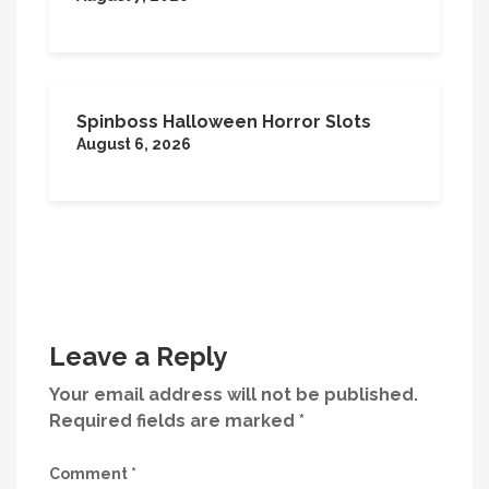
Spinboss Halloween Horror Slots
August 6, 2026
Leave a Reply
Your email address will not be published.
Required fields are marked
*
Comment
*