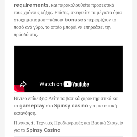
requirements, και παρακολουθείτε προσεκτικά
τους χρόνους λήξης. Επίσης, σκεφτείτε τα μέγιστα όρια
στοιχηματισμού—κάποια bonuses περιορίζουν το
ποσό ανά γύρο, το οποίο μπορεί να επηρεάσει την
πρόοδό σας.
Βίντεο επίδειξης: Δείτε τα βασικά χαρακτηριστικά και
το gameplay στο Spinsy casino για μια οπτική
κατανόηση.
Πίνακας 1: Τεχνικές Προδιαγραφές και Βασικά Στοιχεία
για το Spinsy Casino