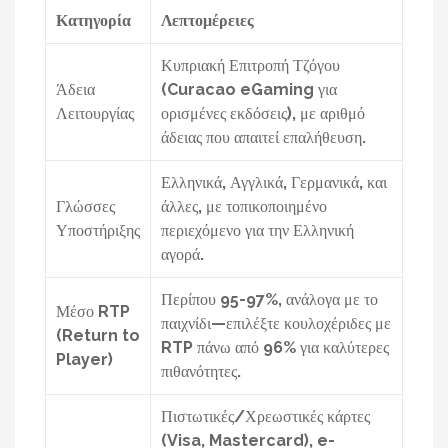
Κατηγορία
Λεπτομέρειες
Κυπριακή Επιτροπή Τζόγου
Άδεια
(Curacao eGaming για
Λειτουργίας
ορισμένες εκδόσεις), με αριθμό
άδειας που απαιτεί επαλήθευση.
Ελληνικά, Αγγλικά, Γερμανικά, και
Γλώσσες
άλλες, με τοπικοποιημένο
Υποστήριξης
περιεχόμενο για την Ελληνική
αγορά.
Περίπου 95-97%, ανάλογα με το
Μέσο RTP
παιχνίδι—επιλέξτε κουλοχέριδες με
(Return to
RTP πάνω από 96% για καλύτερες
Player)
πιθανότητες.
Πιστωτικές/Χρεωστικές κάρτες
(Visa, Mastercard), e-