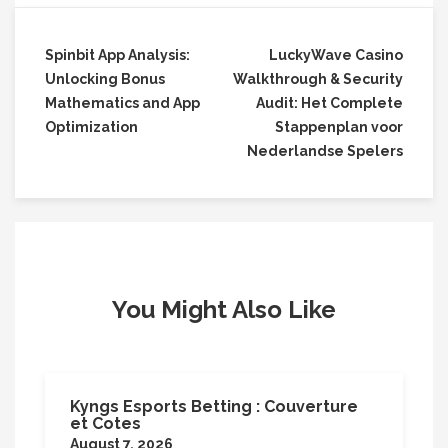
Post
Spinbit App Analysis:
LuckyWave Casino
Unlocking Bonus
Walkthrough & Security
navigation
Mathematics and App
Audit: Het Complete
Optimization
Stappenplan voor
Nederlandse Spelers
You Might Also Like
Kyngs Esports Betting : Couverture
et Cotes
August 7, 2026