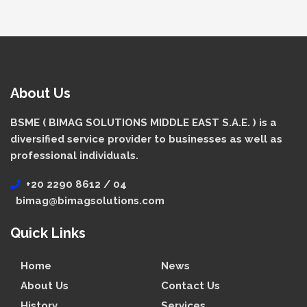
About Us
BSME
( BIMAG SOLUTIONS MIDDLE EAST S.A.E. ) is a
diversified service provider to businesses as well as
professional individuals.
+20 2290 8612 / 04
bimag@bimagsolutions.com
Quick Links
Home
News
About Us
Contact Us
History
Services