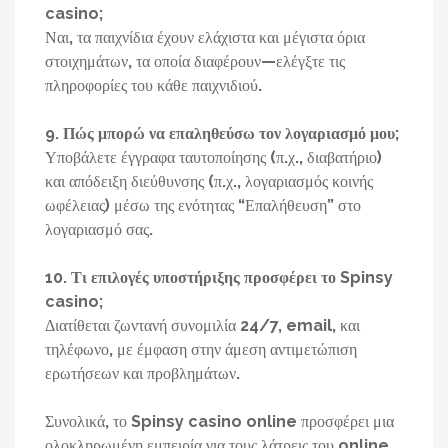
casino;
Ναι, τα παιχνίδια έχουν ελάχιστα και μέγιστα όρια
στοιχημάτων, τα οποία διαφέρουν—ελέγξτε τις
πληροφορίες του κάθε παιχνιδιού.
9. Πώς μπορώ να επαληθεύσω τον λογαριασμό μου;
Υποβάλετε έγγραφα ταυτοποίησης (π.χ., διαβατήριο)
και απόδειξη διεύθυνσης (π.χ., λογαριασμός κοινής
ωφέλειας) μέσω της ενότητας “Επαλήθευση” στο
λογαριασμό σας.
10. Τι επιλογές υποστήριξης προσφέρει το Spinsy
casino;
Διατίθεται ζωντανή συνομιλία 24/7, email, και
τηλέφωνο, με έμφαση στην άμεση αντιμετώπιση
ερωτήσεων και προβλημάτων.
Συνολικά, το Spinsy casino online προσφέρει μια
ολοκληρωμένη εμπειρία για τους λάτρεις του online