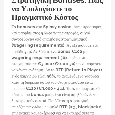
Στρατηγική Bonuses: Πώς
να Υπολογίσετε το
Πραγματικό Κόστος
Τα bonuses στο Spinsy casino, όπως προσφορές
καλωσορίσματος ή δωρεάν περιστροφές, συχνά
συνοδεύονται από απαιτήσεις στοιχηματισμού
(wagering requirements). Ας εξετάσουμε ένα
παράδειγμα: Αν λάβετε ένα bonus €100 με
wagering requirement 30x, πρέπει να
στοιχηματίσετε €3,000 (€100 × 30) πριν μπορέσετε
να κάνετε ανάληψη. Αν το RTP (Return to Player)
ενός παιχνιδιού είναι 96%, το αναμενόμενο χασούρα
κατά τη διάρκεια αυτού του στοιχηματισμού είναι
περίπου €120 (€3,000 × 4%). Έτσι, το πραγματικό
κόστος του bonus μπορεί να είναι υψηλό εάν δεν
διαχειριστούν σωστά. Για βέλτιστη στρατηγική,
επιλέξτε παιχνίδια με υψηλό RTP (π.χ., blackjack ή
επιλεκτικές κουλοχέριδες) για να εκπληρώσετε τα