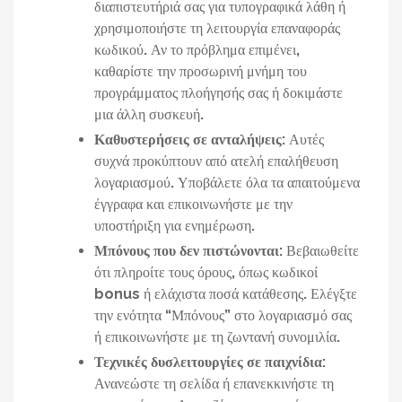
διαπιστευτήριά σας για τυπογραφικά λάθη ή
χρησιμοποιήστε τη λειτουργία επαναφοράς
κωδικού. Αν το πρόβλημα επιμένει,
καθαρίστε την προσωρινή μνήμη του
προγράμματος πλοήγησής σας ή δοκιμάστε
μια άλλη συσκευή.
Καθυστερήσεις σε ανταλήψεις:
Αυτές
συχνά προκύπτουν από ατελή επαλήθευση
λογαριασμού. Υποβάλετε όλα τα απαιτούμενα
έγγραφα και επικοινωνήστε με την
υποστήριξη για ενημέρωση.
Μπόνους που δεν πιστώνονται:
Βεβαιωθείτε
ότι πληροίτε τους όρους, όπως κωδικοί
bonus ή ελάχιστα ποσά κατάθεσης. Ελέγξτε
την ενότητα “Μπόνους” στο λογαριασμό σας
ή επικοινωνήστε με τη ζωντανή συνομιλία.
Τεχνικές δυσλειτουργίες σε παιχνίδια:
Ανανεώστε τη σελίδα ή επανεκκινήστε τη