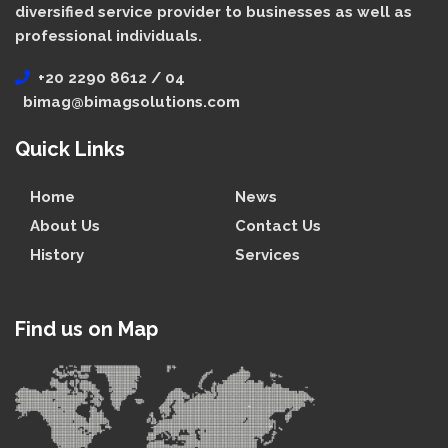
diversified service provider to businesses as well as
professional individuals.
+20 2290 8612 / 04
bimag@bimagsolutions.com
Quick Links
Home
News
About Us
Contact Us
History
Services
Find us on Map