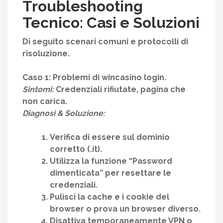
Troubleshooting
Tecnico: Casi e Soluzioni
Di seguito scenari comuni e protocolli di
risoluzione.
Caso 1: Problemi di
wincasino login
.
Sintomi:
Credenziali rifiutate, pagina che
non carica.
Diagnosi & Soluzione:
Verifica di essere sul dominio
corretto (.it).
Utilizza la funzione “Password
dimenticata” per resettare le
credenziali.
Pulisci la cache e i cookie del
browser o prova un browser diverso.
Disattiva temporaneamente VPN o