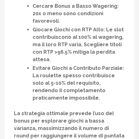
Cercare Bonus a Basso Wagering:
20x o meno sono condizioni
favorevoli.
Giocare Giochi con RTP Alto:
Le slot
contribuiscono al 100% al wagering,
ma il loro RTP varia. Scegliere titoli
con RTP >96.5% mitiga la perdita
attesa.
Evitare Giochi a Contributo Parziale:
La roulette spesso contribuisce
solo al 5-10% del requisito,
rendendo il completamento
praticamente impossibile.
La strategia ottimale prevede l’uso del
bonus per esplorare giochi a bassa
varianza, massimizzando il numero di
round per raggiungere il volume di puntata