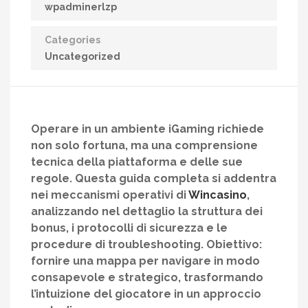
wpadminerlzp
Categories
Uncategorized
Operare in un ambiente iGaming richiede
non solo fortuna, ma una comprensione
tecnica della piattaforma e delle sue
regole. Questa guida completa si addentra
nei meccanismi operativi di
Wincasino
,
analizzando nel dettaglio la struttura dei
bonus, i protocolli di sicurezza e le
procedure di troubleshooting. Obiettivo:
fornire una mappa per navigare in modo
consapevole e strategico, trasformando
l’intuizione del giocatore in un approccio