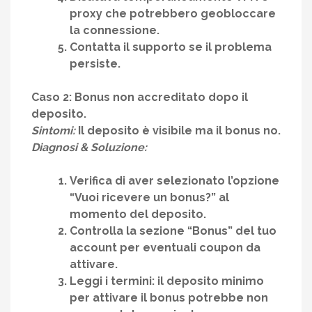
proxy che potrebbero geobloccare
la connessione.
Contatta il supporto se il problema
persiste.
Caso 2: Bonus non accreditato dopo il
deposito.
Sintomi:
Il deposito è visibile ma il bonus no.
Diagnosi & Soluzione:
Verifica di aver selezionato l’opzione
“Vuoi ricevere un bonus?” al
momento del deposito.
Controlla la sezione “Bonus” del tuo
account per eventuali coupon da
attivare.
Leggi i termini: il deposito minimo
per attivare il bonus potrebbe non