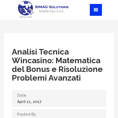
Analisi Tecnica
Wincasino: Matematica
del Bonus e Risoluzione
Problemi Avanzati
Date
April 11, 2017
Posted By