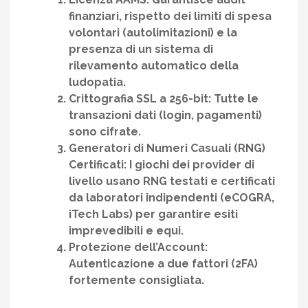
finanziari, rispetto dei limiti di spesa
volontari (autolimitazioni) e la
presenza di un sistema di
rilevamento automatico della
ludopatia.
Crittografia SSL a 256-bit:
Tutte le
transazioni dati (login, pagamenti)
sono cifrate.
Generatori di Numeri Casuali (RNG)
Certificati:
I giochi dei provider di
livello usano RNG testati e certificati
da laboratori indipendenti (eCOGRA,
iTech Labs) per garantire esiti
imprevedibili e equi.
Protezione dell’Account:
Autenticazione a due fattori (2FA)
fortemente consigliata.