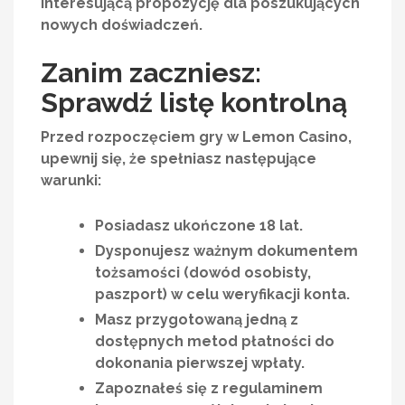
interesującą propozycję dla poszukujących
nowych doświadczeń.
Zanim zaczniesz:
Sprawdź listę kontrolną
Przed rozpoczęciem gry w Lemon Casino,
upewnij się, że spełniasz następujące
warunki:
Posiadasz ukończone 18 lat.
Dysponujesz ważnym dokumentem
tożsamości (dowód osobisty,
paszport) w celu weryfikacji konta.
Masz przygotowaną jedną z
dostępnych metod płatności do
dokonania pierwszej wpłaty.
Zapoznałeś się z regulaminem