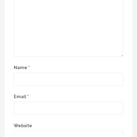
Name
*
Email
*
Website