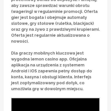
aby zawsze sprawdzać warunki obrotu
(wagering) w regulaminie promocji. Oferta
gier jest bogata i obejmuje automaty
slotowe, gry stołowe (ruletka, blackjack)
oraz gry na żywo z prawdziwymi krupierami.
Oferta jest regularnie aktualizowana o
nowości.
Dla graczy mobilnych kluczowa jest
wygodna
lemon casino app
. Oficjalna
aplikacja na urządzenia z systemem
Android i iOS zapewnia pełny dostęp do
konta, kasyna i obsługi klienta. Interfejs
jest zoptymalizowany pod dotyk, co
umożliwia grę w dowolnym miejscu.