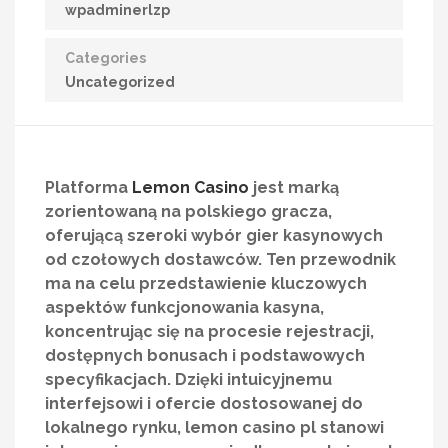
wpadminerlzp
Categories
Uncategorized
Platforma
Lemon Casino
jest marką
zorientowaną na polskiego gracza,
oferującą szeroki wybór gier kasynowych
od czołowych dostawców. Ten przewodnik
ma na celu przedstawienie kluczowych
aspektów funkcjonowania kasyna,
koncentrując się na procesie rejestracji,
dostępnych bonusach i podstawowych
specyfikacjach. Dzięki intuicyjnemu
interfejsowi i ofercie dostosowanej do
lokalnego rynku,
lemon casino pl
stanowi