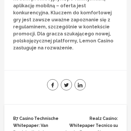
aplikację mobilną – oferta jest
konkurencyjna. Kluczem do komfortowej
gry jest zawsze uważne zapoznanie się z
regulaminem, szczególnie w kontekście
promocji. Dla gracza szukającego nowej,
polskojęzycznej platformy, Lemon Casino
zasługuje na rozważenie.
Post
B7 Casino Technische
Realz Casino:
Whitepaper: Van
Whitepaper Tecnico su
navigation