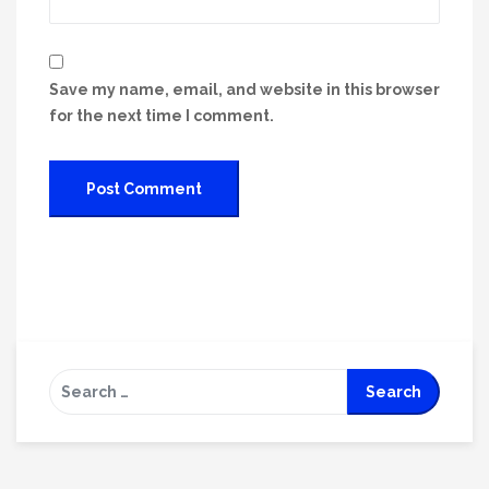
Save my name, email, and website in this browser
for the next time I comment.
Search
for: