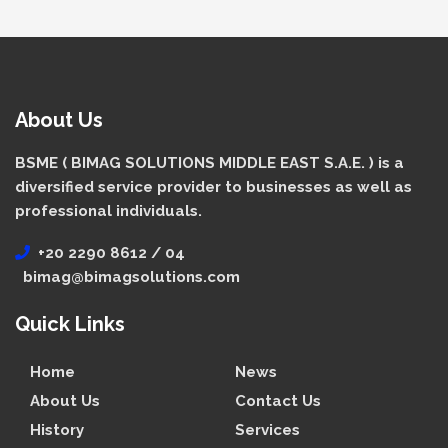
About Us
BSME
( BIMAG SOLUTIONS MIDDLE EAST S.A.E. ) is a
diversified service provider to businesses as well as
professional individuals.
+20 2290 8612 / 04
bimag@bimagsolutions.com
Quick Links
Home
News
About Us
Contact Us
History
Services