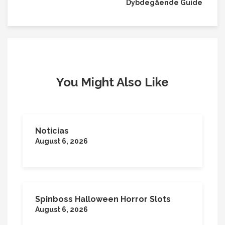
Dybdegående Guide
You Might Also Like
Noticias
August 6, 2026
Spinboss Halloween Horror Slots
August 6, 2026