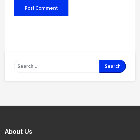
Search
for:
About Us