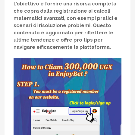
L’obiettivo è fornire una risorsa completa
che copra dalla registrazione ai calcoli
matematici avanzati, con esempi pratici e
scenari di risoluzione problemi. Questo
contenuto è aggiornato per riflettere le
ultime tendenze e offre pro tips per
navigare efficacemente la piattaforma.