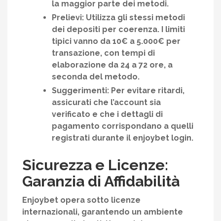
la maggior parte dei metodi.
Prelievi
: Utilizza gli stessi metodi
dei depositi per coerenza. I limiti
tipici vanno da 10€ a 5.000€ per
transazione, con tempi di
elaborazione da 24 a 72 ore, a
seconda del metodo.
Suggerimenti
: Per evitare ritardi,
assicurati che l’account sia
verificato e che i dettagli di
pagamento corrispondano a quelli
registrati durante il
enjoybet login
.
Sicurezza e Licenze:
Garanzia di Affidabilità
Enjoybet opera sotto licenze
internazionali, garantendo un ambiente