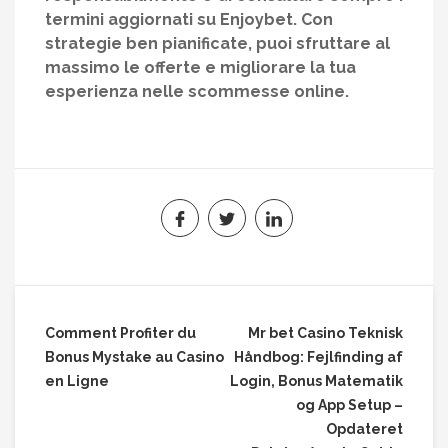
termini aggiornati su Enjoybet. Con
strategie ben pianificate, puoi sfruttare al
massimo le offerte e migliorare la tua
esperienza nelle scommesse online.
Post
Comment Profiter du
Mr bet Casino Teknisk
Bonus Mystake au Casino
Håndbog: Fejlfinding af
navigation
en Ligne
Login, Bonus Matematik
og App Setup –
Opdateret