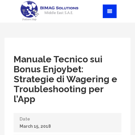
Manuale Tecnico sui
Bonus Enjoybet:
Strategie di Wagering e
Troubleshooting per
l’App
Date
March 15, 2018