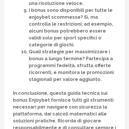
una risoluzione veloce.
I bonus sono disponibili per tutte le
enjoybet scommesse
?
Sì, ma
controlla le restrizioni; ad esempio,
alcuni bonus potrebbero essere
validi solo per sport specifici o
categorie di giochi.
Quali strategie per massimizzare i
bonus a lungo termine?
Partecipa a
programmi fedeltà, sfrutta offerte
ricorrenti, e monitora le promozioni
stagionali per valore aggiunto.
In conclusione, questa guida tecnica sui
bonus Enjoybet fornisce tutti gli strumenti
necessari per navigare con sicurezza la
piattaforma, dai calcoli matematici alle
soluzioni pratiche. Ricorda di giocare
responsabilmente e di consultare sempre i