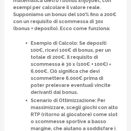
matematica dietro i bonus Enjoybet, con
esempi per calcolare il valore reale.
Supponiamo un bonus del 100% fino a 200€
con un requisito di scommessa di 30x
(bonus + deposito). Ecco come funziona:
Esempio di Calcolo
: Se depositi
100€, ricevi 100€ di bonus, per un
totale di 200€. Il requisito di
scommessa è 30 x (100€ + 100€) =
6.000€. Ciò significa che devi
scommettere 6.000€ prima di
poter prelevare eventuali vincite
derivanti dal bonus.
Scenario di Ottimizzazione
: Per
massimizzare, scegli giochi con alto
RTP (ritorno al giocatore) come slot
o scommesse sportive a basso
margine, che aiutano a soddisfare i