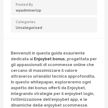
Posted By
wpadminerlzp
Categories
Uncategorized
Benvenuti in questa guida esauriente
dedicata ai
Enjoybet bonus
, progettata per
gli appassionati di scommesse online che
cercano di massimizzare il valore
attraverso un’analisi tecnica approfondita.
In questo whitepaper, esploreremo ogni
aspetto dei bonus offerti da Enjoybet,
integrando strategie per il
enjoybet login
,
l’ottimizzazione dell’
enjoybet app
, e le
dinamiche delle
enjoybet scommesse
.