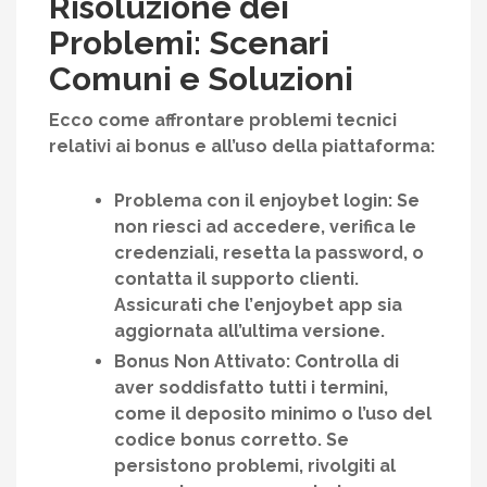
Risoluzione dei
Problemi: Scenari
Comuni e Soluzioni
Ecco come affrontare problemi tecnici
relativi ai bonus e all’uso della piattaforma:
Problema con il
enjoybet login
: Se
non riesci ad accedere, verifica le
credenziali, resetta la password, o
contatta il supporto clienti.
Assicurati che l’
enjoybet app
sia
aggiornata all’ultima versione.
Bonus Non Attivato
: Controlla di
aver soddisfatto tutti i termini,
come il deposito minimo o l’uso del
codice bonus corretto. Se
persistono problemi, rivolgiti al