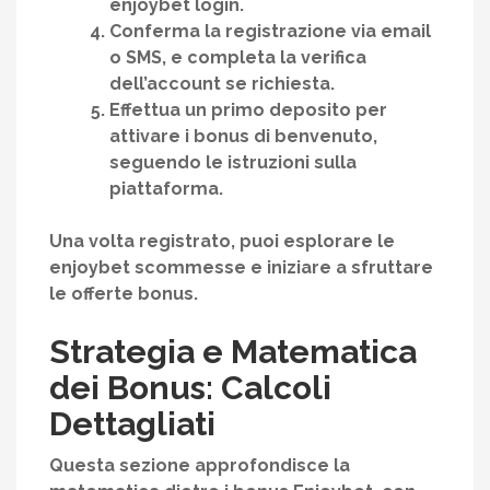
enjoybet login
.
Conferma la registrazione via email
o SMS, e completa la verifica
dell’account se richiesta.
Effettua un primo deposito per
attivare i bonus di benvenuto,
seguendo le istruzioni sulla
piattaforma.
Una volta registrato, puoi esplorare le
enjoybet scommesse
e iniziare a sfruttare
le offerte bonus.
Strategia e Matematica
dei Bonus: Calcoli
Dettagliati
Questa sezione approfondisce la