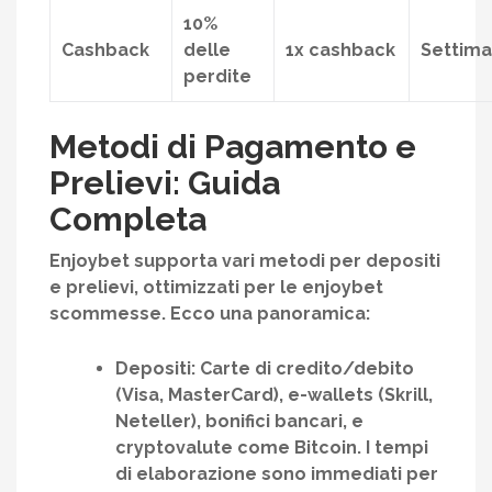
10%
Cashback
delle
1x cashback
Settima
perdite
Metodi di Pagamento e
Prelievi: Guida
Completa
Enjoybet supporta vari metodi per depositi
e prelievi, ottimizzati per le
enjoybet
scommesse
. Ecco una panoramica:
Depositi
: Carte di credito/debito
(Visa, MasterCard), e-wallets (Skrill,
Neteller), bonifici bancari, e
cryptovalute come Bitcoin. I tempi
di elaborazione sono immediati per