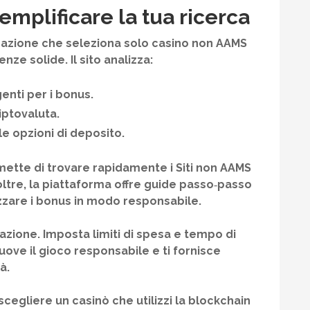
mplificare la tua ricerca
razione che seleziona solo casino non AAMS
enze solide. Il sito analizza:
genti per i bonus.
iptovaluta.
 le opzioni di deposito.
ermette di trovare rapidamente i Siti non AAMS
 Inoltre, la piattaforma offre guide passo‑passo
izzare i bonus in modo responsabile.
ione. Imposta limiti di spesa e tempo di
uove il gioco responsabile e ti fornisce
à.
cegliere un casinò che utilizzi la blockchain