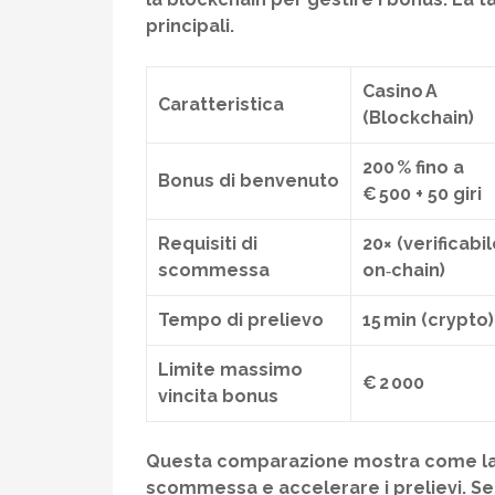
principali.
Casino A
Caratteristica
(Blockchain)
200 % fino a
Bonus di benvenuto
€ 500 + 50 giri
Requisiti di
20× (verificabi
scommessa
on‑chain)
Tempo di prelievo
15 min (crypto)
Limite massimo
€ 2 000
vincita bonus
Questa comparazione mostra come la bl
scommessa e accelerare i prelievi. Se 