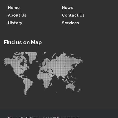
Home
News
About Us
Contact Us
History
Services
Find us on Map