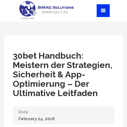
30bet Handbuch:
Meistern der Strategien,
Sicherheit & App-
Optimierung – Der
Ultimative Leitfaden
Date
February 24, 2018