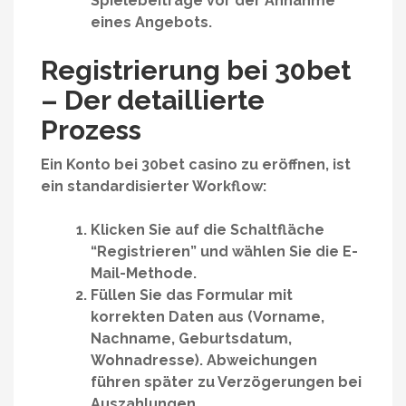
Spielebeiträge vor der Annahme
eines Angebots.
Registrierung bei 30bet
– Der detaillierte
Prozess
Ein Konto bei 30bet casino zu eröffnen, ist
ein standardisierter Workflow:
Klicken Sie auf die Schaltfläche
“Registrieren” und wählen Sie die E-
Mail-Methode.
Füllen Sie das Formular mit
korrekten Daten aus (Vorname,
Nachname, Geburtsdatum,
Wohnadresse). Abweichungen
führen später zu Verzögerungen bei
Auszahlungen.