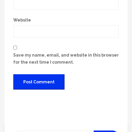
Website
Save my name, email, and website in this browser
for the next time I comment.