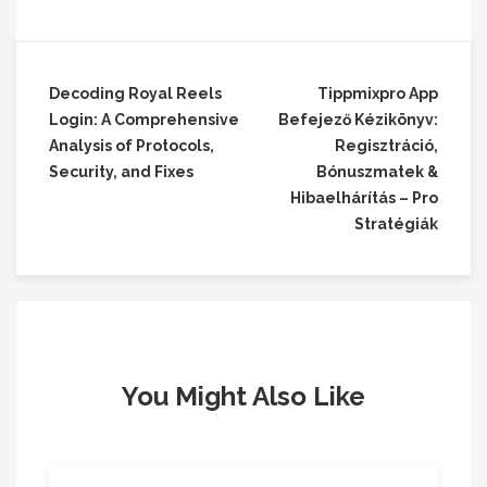
Post
Decoding Royal Reels
Tippmixpro App
Login: A Comprehensive
Befejező Kézikönyv:
navigation
Analysis of Protocols,
Regisztráció,
Security, and Fixes
Bónuszmatek &
Hibaelhárítás – Pro
Stratégiák
You Might Also Like