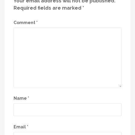
Your email address will not be published.
Required fields are marked
*
Comment
*
Name
*
Email
*