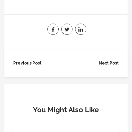
Post
Previous Post
Next Post
navigation
You Might Also Like