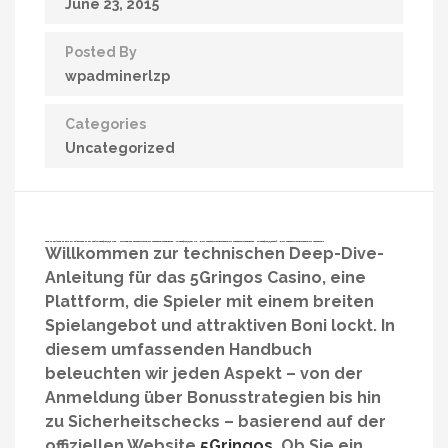
June 23, 2015
Posted By
wpadminerlzp
Categories
Uncategorized
FREE MONEY | FREE MONEY ONLINE | GET FREE MONEY NOW | Telegram: @seo7878 H2JpP↑↑↑Hack Tutorial PORNO SEO backlinks, Black Hat SEO, Google SEO fast ranking ↑↑↑ Telegram: @seo7878 ZYHIn↑↑↑Black Hat SEO backlinks, focusing on Black Hat SEO, Google SEO fast ranking ↑↑↑ Telegram: @seo7878 Rdmc0↑↑↑Black Hat SEO backlinks, focusing on Black Hat SEO, Google
FREE MONEY | FREE MONEY ONLINE | GET FREE MONEY NOW | Telegram: @seo7878 H2JpP↑↑↑Hack Tutorial PORNO SEO backlinks, Black Hat SEO, Google SEO fast ranking ↑↑↑ Telegram: @seo7878 ZYHIn↑↑↑Black Hat SEO backlinks, focusing on Black Hat SEO, Google SEO fast ranking ↑↑↑ Telegram: @seo7878 Rdmc0↑↑↑Black Hat SEO backlinks, focusing on Black Hat SEO, Google
FREE MONEY | FREE MONEY ONLINE | GET FREE MONEY NOW | Telegram: @seo7878 H2JpP↑↑↑Hack Tutorial PORNO SEO backlinks, Black Hat SEO, Google SEO fast ranking ↑↑↑ Telegram: @seo7878 ZYHIn↑↑↑Black Hat SEO backlinks, focusing on Black Hat SEO, Google SEO fast ranking ↑↑↑ Telegram: @seo7878 Rdmc0↑↑↑Black Hat SEO backlinks, focusing on Black Hat SEO, Google
Willkommen zur technischen Deep-Dive-
Anleitung für das 5Gringos Casino, eine
Plattform, die Spieler mit einem breiten
Spielangebot und attraktiven Boni lockt. In
diesem umfassenden Handbuch
beleuchten wir jeden Aspekt – von der
Anmeldung über Bonusstrategien bis hin
zu Sicherheitschecks – basierend auf der
offiziellen Website
5Gringos
. Ob Sie ein