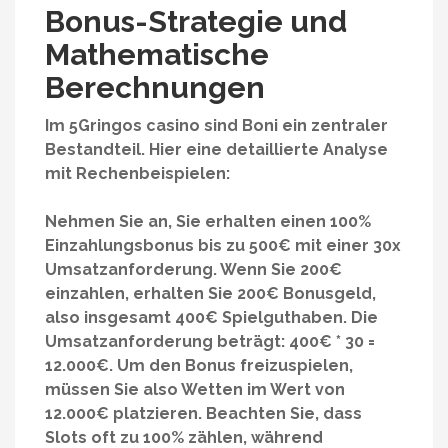
Bonus-Strategie und
Mathematische
Berechnungen
Im 5Gringos casino sind Boni ein zentraler
Bestandteil. Hier eine detaillierte Analyse
mit Rechenbeispielen:
Nehmen Sie an, Sie erhalten einen 100%
Einzahlungsbonus bis zu 500€ mit einer 30x
Umsatzanforderung. Wenn Sie 200€
einzahlen, erhalten Sie 200€ Bonusgeld,
also insgesamt 400€ Spielguthaben. Die
Umsatzanforderung beträgt: 400€ * 30 =
12.000€. Um den Bonus freizuspielen,
müssen Sie also Wetten im Wert von
12.000€ platzieren. Beachten Sie, dass
Slots oft zu 100% zählen, während