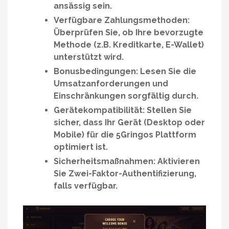
ansässig sein.
Verfügbare Zahlungsmethoden:
Überprüfen Sie, ob Ihre bevorzugte
Methode (z.B. Kreditkarte, E-Wallet)
unterstützt wird.
Bonusbedingungen: Lesen Sie die
Umsatzanforderungen und
Einschränkungen sorgfältig durch.
Gerätekompatibilität: Stellen Sie
sicher, dass Ihr Gerät (Desktop oder
Mobile) für die 5Gringos Plattform
optimiert ist.
Sicherheitsmaßnahmen: Aktivieren
Sie Zwei-Faktor-Authentifizierung,
falls verfügbar.