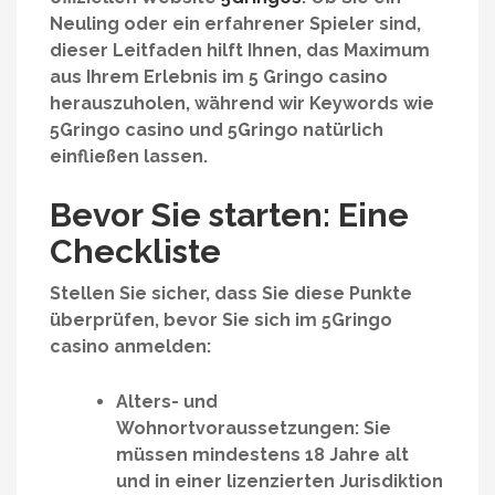
Neuling oder ein erfahrener Spieler sind,
dieser Leitfaden hilft Ihnen, das Maximum
aus Ihrem Erlebnis im 5 Gringo casino
herauszuholen, während wir Keywords wie
5Gringo casino und 5Gringo natürlich
einfließen lassen.
Bevor Sie starten: Eine
Checkliste
Stellen Sie sicher, dass Sie diese Punkte
überprüfen, bevor Sie sich im 5Gringo
casino anmelden:
Alters- und
Wohnortvoraussetzungen: Sie
müssen mindestens 18 Jahre alt
und in einer lizenzierten Jurisdiktion