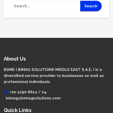
Search
for:
About Us
BSME
( BIMAG SOLUTIONS MIDDLE EAST S.A.E. ) is a
diversified service provider to businesses as well as
professional individuals.
+20 2290 8612 / 04
bimag@bimagsolutions.com
Quick Links