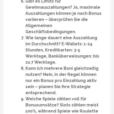
Gibt es Limits für
Gewinnauszahlungen?
Ja, maximale
Auszahlungen können je nach Bonus
variieren – überprüfen Sie die
Allgemeinen
Geschäftsbedingungen.
Wie lange dauert eine Auszahlung
im Durchschnitt?
E-Wallets: 1-24
Stunden, Kreditkarten: 3-5
Werktage, Banküberweisungen: bis
zu 7 Werktage.
Kann ich mehrere Boni gleichzeitig
nutzen?
Nein, in der Regel können
nur ein Bonus pro Einzahlung aktiv
sein – planen Sie Ihre Strategie
entsprechend.
Welche Spiele zählen voll für
Bonusumsätze?
Slots zählen meist
100%, während Spiele wie Roulette