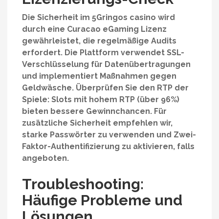
Die Sicherheit im 5Gringos casino wird
durch eine Curacao eGaming Lizenz
gewährleistet, die regelmäßige Audits
erfordert. Die Plattform verwendet SSL-
Verschlüsselung für Datenübertragungen
und implementiert Maßnahmen gegen
Geldwäsche. Überprüfen Sie den RTP der
Spiele: Slots mit hohem RTP (über 96%)
bieten bessere Gewinnchancen. Für
zusätzliche Sicherheit empfehlen wir,
starke Passwörter zu verwenden und Zwei-
Faktor-Authentifizierung zu aktivieren, falls
angeboten.
Troubleshooting:
Häufige Probleme und
Lösungen