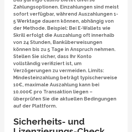
Zahlungsoptionen. Einzahlungen sind meist
sofort verfügbar, während Auszahlungen 1-
5 Werktage dauern können, abhängig von
der Methode. Beispiel: Bei E-Wallets wie
Skrill erfolgt die Auszahlung oft innerhalb
von 24 Stunden, Banküberweisungen
können bis zu 5 Tage in Anspruch nehmen.
Stellen Sie sicher, dass Ihr Konto
vollständig verifiziert ist, um
Verzögerungen zu vermeiden. Limits:
Mindesteinzahlung beträgt typischerweise
10€, maximale Auszahlung kann bei
10.000€ pro Transaktion liegen –
überprüfen Sie die aktuellen Bedingungen
auf der Plattform.
Sicherheits- und
Lizenzierungs-Check