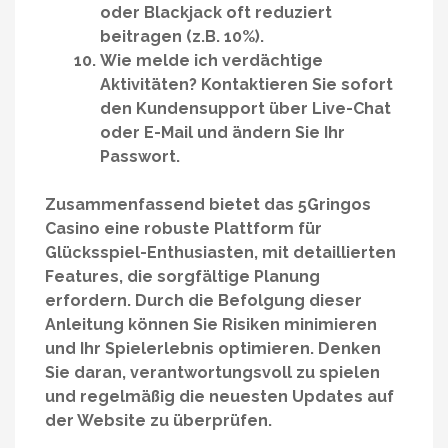
oder Blackjack oft reduziert
beitragen (z.B. 10%).
Wie melde ich verdächtige
Aktivitäten?
Kontaktieren Sie sofort
den Kundensupport über Live-Chat
oder E-Mail und ändern Sie Ihr
Passwort.
Zusammenfassend bietet das 5Gringos
Casino eine robuste Plattform für
Glücksspiel-Enthusiasten, mit detaillierten
Features, die sorgfältige Planung
erfordern. Durch die Befolgung dieser
Anleitung können Sie Risiken minimieren
und Ihr Spielerlebnis optimieren. Denken
Sie daran, verantwortungsvoll zu spielen
und regelmäßig die neuesten Updates auf
der Website zu überprüfen.