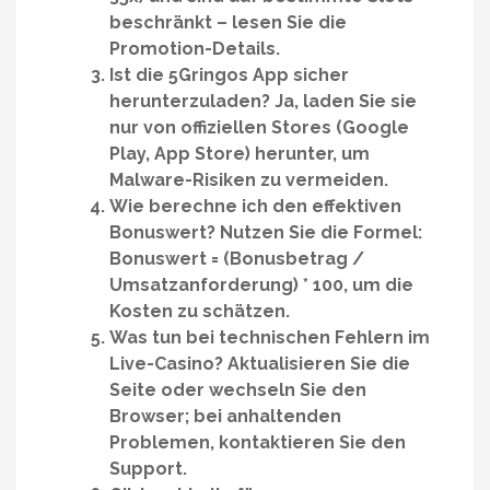
beschränkt – lesen Sie die
Promotion-Details.
Ist die 5Gringos App sicher
herunterzuladen?
Ja, laden Sie sie
nur von offiziellen Stores (Google
Play, App Store) herunter, um
Malware-Risiken zu vermeiden.
Wie berechne ich den effektiven
Bonuswert?
Nutzen Sie die Formel:
Bonuswert = (Bonusbetrag /
Umsatzanforderung) * 100, um die
Kosten zu schätzen.
Was tun bei technischen Fehlern im
Live-Casino?
Aktualisieren Sie die
Seite oder wechseln Sie den
Browser; bei anhaltenden
Problemen, kontaktieren Sie den
Support.