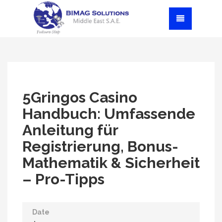
5Gringos Casino
Handbuch: Umfassende
Anleitung für
Registrierung, Bonus-
Mathematik & Sicherheit
– Pro-Tipps
Date