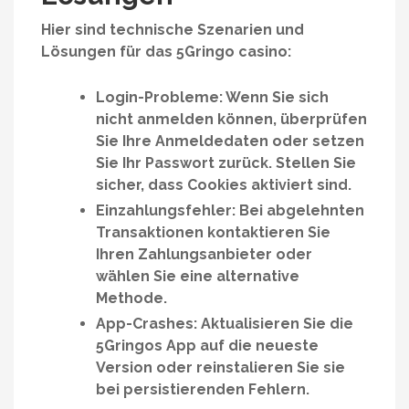
Hier sind technische Szenarien und
Lösungen für das 5Gringo casino:
Login-Probleme:
Wenn Sie sich
nicht anmelden können, überprüfen
Sie Ihre Anmeldedaten oder setzen
Sie Ihr Passwort zurück. Stellen Sie
sicher, dass Cookies aktiviert sind.
Einzahlungsfehler:
Bei abgelehnten
Transaktionen kontaktieren Sie
Ihren Zahlungsanbieter oder
wählen Sie eine alternative
Methode.
App-Crashes:
Aktualisieren Sie die
5Gringos App auf die neueste
Version oder reinstalieren Sie sie
bei persistierenden Fehlern.