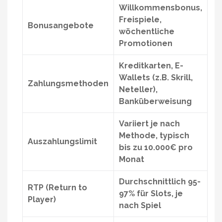
Willkommensbonus,
Freispiele,
Bonusangebote
wöchentliche
Promotionen
Kreditkarten, E-
Wallets (z.B. Skrill,
Zahlungsmethoden
Neteller),
Banküberweisung
Variiert je nach
Methode, typisch
Auszahlungslimit
bis zu 10.000€ pro
Monat
Durchschnittlich 95-
RTP (Return to
97% für Slots, je
Player)
nach Spiel