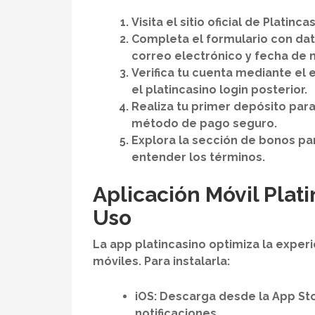
Visita el sitio oficial de Platinc
Completa el formulario con da
correo electrónico y fecha de 
Verifica tu cuenta mediante el 
el
platincasino login
posterior.
Realiza tu primer depósito para
método de pago seguro.
Explora la sección de bonos pa
entender los términos.
Aplicación Móvil Plati
Uso
La
app platincasino
optimiza la exper
móviles. Para instalarla:
iOS:
Descarga desde la App Sto
notificaciones.