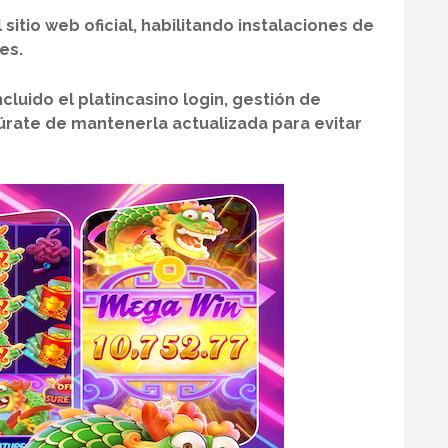
itio web oficial, habilitando instalaciones de
es.
ncluido el
platincasino login
, gestión de
úrate de mantenerla actualizada para evitar