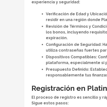
experiencia y seguridad:
Verificación de Edad y Ubicació
residir en una región donde Pl
Revisión de Términos y Condic
los bonos, incluyendo requisit
expiración.
Configuración de Seguridad:
Ha
utiliza contraseñas fuertes pa
Dispositivos Compatibles:
Confi
plataforma, especialmente si p
Presupuesto Definido:
Establec
responsablemente tus finanza
Registración en Plati
El proceso de registro es sencillo y r
Sigue estos pasos: