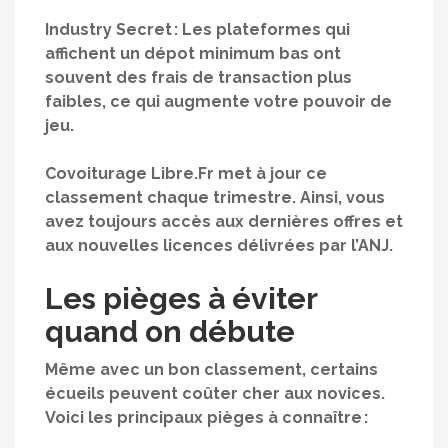
Industry Secret
: Les plateformes qui
affichent un
dépot minimum
bas ont
souvent des frais de transaction plus
faibles, ce qui augmente votre pouvoir de
jeu.
Covoiturage Libre.Fr met à jour ce
classement chaque trimestre. Ainsi, vous
avez toujours accès aux dernières offres et
aux nouvelles licences délivrées par l’ANJ.
Les pièges à éviter
quand on débute
Même avec un bon classement, certains
écueils peuvent coûter cher aux novices.
Voici les principaux pièges à connaître :