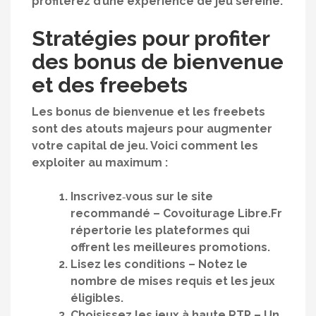
profiterez d’une expérience de jeu sereine.
Stratégies pour profiter
des bonus de bienvenue
et des freebets
Les bonus de bienvenue et les freebets
sont des atouts majeurs pour augmenter
votre capital de jeu. Voici comment les
exploiter au maximum :
Inscrivez‑vous sur le site
recommandé – Covoiturage Libre.Fr
répertorie les plateformes qui
offrent les meilleures promotions.
Lisez les conditions – Notez le
nombre de mises requis et les jeux
éligibles.
Choisissez les jeux à haute RTP – Un