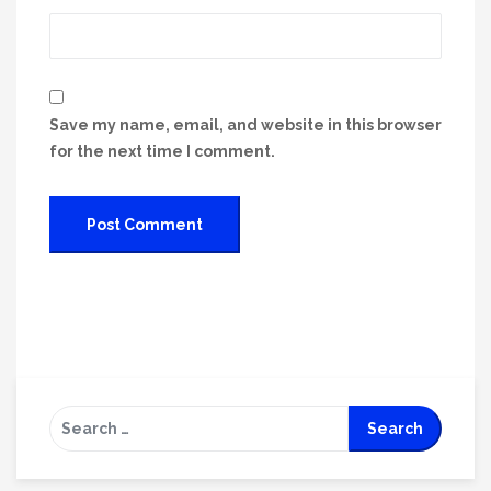
Save my name, email, and website in this browser
for the next time I comment.
Search
for: