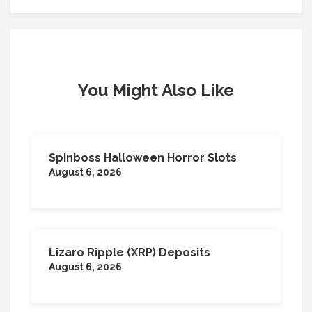
You Might Also Like
Spinboss Halloween Horror Slots
August 6, 2026
Lizaro Ripple (XRP) Deposits
August 6, 2026