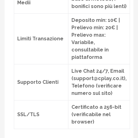
Medii
bonifici sono più lenti)
Deposito min: 10€ |
Prelievo min: 20€ |
Prelievo max:
Limiti Transazione
Variabile,
consultabile in
piattaforma
Live Chat 24/7, Email
(support@cplay.co.it),
Supporto Clienti
Telefono (verificare
numero sul sito)
Certificato a 256-bit
SSL/TLS
(verificabile nel
browser)