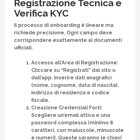
Registrazione Tecnica e
Verifica KYC
Il processo di onboarding è lineare ma
richiede precisione. Ogni campo deve
corrispondere esattamente ai documenti
ufficiali.
Accesso all’Area di Registrazione:
Cliccare su “Registrati” dal sito o
dall’app. Inserire dati anagrafici
(nome, cognome, data di nascita),
indirizzo di residenza e codice
fiscale.
Creazione Credenziali Forti:
Scegliere un’email attiva e una
password complessa (minimo 8
caratteri, con maiuscole, minuscole
e numeri). Queste saranno le chiavi