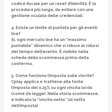
codice fiscale per un reset d’identità. È la
procedura più lunga, da evitare con una
gestione oculata delle credenziali.
4. Esiste un limite di puntata per gli eventi
live?
Sì, ogni mercato live ha un “massimo
puntabile” dinamico che si riduce al ridursi
del tempo dell’evento. È visibile nella
scheda della scommessa prima della
conferma.
5. Come funziona l’imposta sulle vincite?
Cplay applica e trattiene alla fonte
l’imposta del 0.25% su ogni vincita lorda
(come da legge). Nella storia scommesse,
è indicata la “vincita netta” (al netto
dell’imposta).