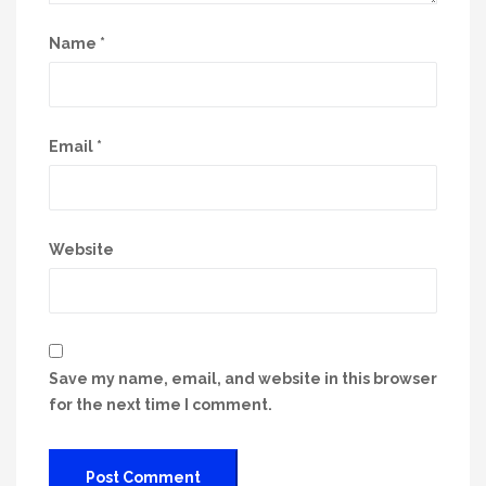
Name
*
Email
*
Website
Save my name, email, and website in this browser
for the next time I comment.