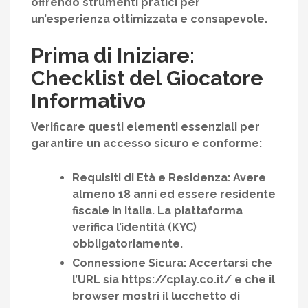
offrendo strumenti pratici per
un’esperienza ottimizzata e consapevole.
Prima di Iniziare:
Checklist del Giocatore
Informativo
Verificare questi elementi essenziali per
garantire un accesso sicuro e conforme:
Requisiti di Età e Residenza:
Avere
almeno 18 anni ed essere residente
fiscale in Italia. La piattaforma
verifica l’identità (KYC)
obbligatoriamente.
Connessione Sicura:
Accertarsi che
l’URL sia https://cplay.co.it/ e che il
browser mostri il lucchetto di