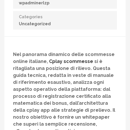
wpadminerlzp
Categories
Uncategorized
Nel panorama dinamico delle scommesse
online italiane,
Cplay scommesse
si è
ritagliata una posizione di rilievo. Questa
guida tecnica, redatta in veste di manuale
di riferimento esaustivo, analizza ogni
aspetto operativo della piattaforma: dal
processo di registrazione certificato alla
matematica dei bonus, dall’architettura
della
cplay app
alle strategie di prelievo. Il
nostro obiettivo è fornire un whitepaper
che superi la semplice recensione,