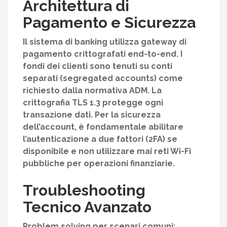
Architettura di
Pagamento e Sicurezza
Il sistema di banking utilizza gateway di
pagamento crittografati end-to-end. I
fondi dei clienti sono tenuti su conti
separati (segregated accounts) come
richiesto dalla normativa ADM. La
crittografia TLS 1.3 protegge ogni
transazione dati. Per la sicurezza
dell’account, è fondamentale abilitare
l’autenticazione a due fattori (2FA) se
disponibile e non utilizzare mai reti Wi-Fi
pubbliche per operazioni finanziarie.
Troubleshooting
Tecnico Avanzato
Problem solving per scenari comuni: