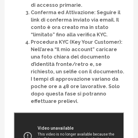
di accesso primarie.
Conferma ed Attivazione:
Seguire il
link di conferma inviato via email. Il
conto è ora creato ma in stato
“limitato” fino alla verifica KYC.
Procedura KYC (Key Your Customer):
Nell’area “Il mio account” caricare
una foto chiara del documento
d’identità fronte/retro e, se
richiesto, un selfie con il documento.
I tempi di approvazione variano da
poche ore a 48 ore lavorative.
Solo
dopo questa fase si potranno
effettuare prelievi.