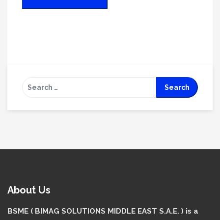
Search
for:
About Us
BSME
( BIMAG SOLUTIONS MIDDLE EAST S.A.E. ) is a