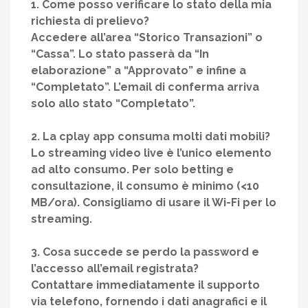
1. Come posso verificare lo stato della mia
richiesta di prelievo?
Accedere all’area “Storico Transazioni” o
“Cassa”. Lo stato passerà da “In
elaborazione” a “Approvato” e infine a
“Completato”. L’email di conferma arriva
solo allo stato “Completato”.
2. La
cplay app
consuma molti dati mobili?
Lo streaming video live è l’unico elemento
ad alto consumo. Per solo betting e
consultazione, il consumo è minimo (<10
MB/ora). Consigliamo di usare il Wi-Fi per lo
streaming.
3. Cosa succede se perdo la password e
l’accesso all’email registrata?
Contattare immediatamente il supporto
via telefono, fornendo i dati anagrafici e il