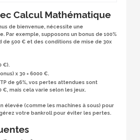
vec Calcul Mathématique
nus de bienvenue, nécessite une
e. Par exemple, supposons un bonus de 100%
d de 500 € et des conditions de mise de 30x
 €).
onus) x 30 = 6000 €.
 RTP de 96%, vos pertes attendues sont
 €, mais cela varie selon les jeux.
tion élevée (comme les machines à sous) pour
gérez votre bankroll pour éviter les pertes.
uentes