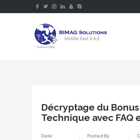
Décryptage du Bonus 
Technique avec FAQ e
Date
Posted By
C