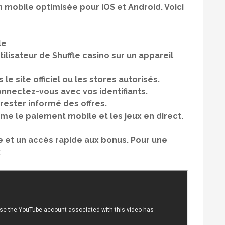
n mobile optimisée pour iOS et Android. Voici
ilisateur de Shuffle casino sur un appareil
le site officiel ou les stores autorisés.
connectez-vous avec vos identifiants.
 rester informé des offres.
mme le paiement mobile et les jeux en direct.
ide et un accès rapide aux bonus. Pour une
: