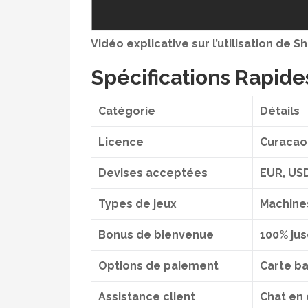
Vidéo explicative sur l’utilisation de Sh
Spécifications Rapide
Catégorie
Détails
Licence
Curacao
Devises acceptées
EUR, USD
Types de jeux
Machines
Bonus de bienvenue
100% jus
Options de paiement
Carte ba
Assistance client
Chat en 