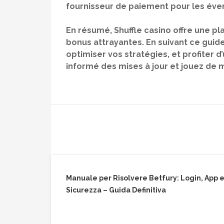
fournisseur de paiement pour les éve
En résumé, Shuffle casino offre une 
bonus attrayantes. En suivant ce guid
optimiser vos stratégies, et profiter 
informé des mises à jour et jouez de
Post
Manuale per Risolvere Betfury: Login, App 
Sicurezza – Guida Definitiva
navigation