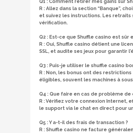
Q1 : Comment retirer mes gains sur Shu
R : Allez dans la section “Banque”, ch
et suivez les instructions. Les retrait
vérification.
Q2 : Est-ce que Shuffle casino est sûr 
R : Oui, Shuffle casino détient une lic
SSL, et audite ses jeux pour garantir l’
Q3 : Puis-je utiliser le shuffle casino b
R : Non, les bonus ont des restrictions 
éligibles, souvent les machines à sous
Q4 : Que faire en cas de problème de
R : Vérifiez votre connexion Internet, 
le support via le chat en direct pour 
Q5 : Y a-t-il des frais de transaction ?
R : Shuffle casino ne facture générale