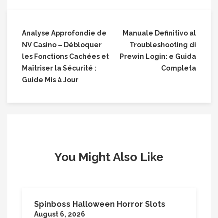
Post
Analyse Approfondie de
Manuale Definitivo al
NV Casino – Débloquer
Troubleshooting di
navigation
les Fonctions Cachées et
Prewin Login: e Guida
Maîtriser la Sécurité :
Completa
Guide Mis à Jour
You Might Also Like
Spinboss Halloween Horror Slots
August 6, 2026