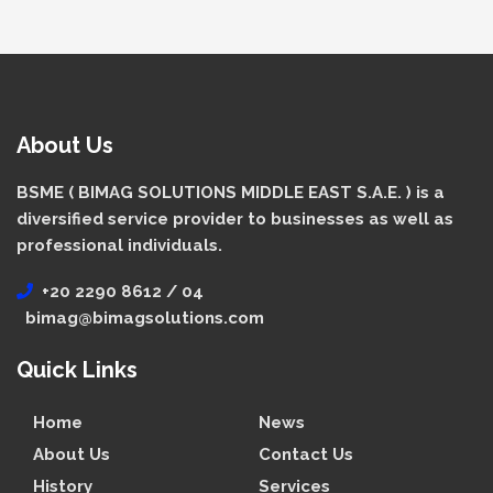
About Us
BSME
( BIMAG SOLUTIONS MIDDLE EAST S.A.E. ) is a
diversified service provider to businesses as well as
professional individuals.
+20 2290 8612 / 04
bimag@bimagsolutions.com
Quick Links
Home
News
About Us
Contact Us
History
Services