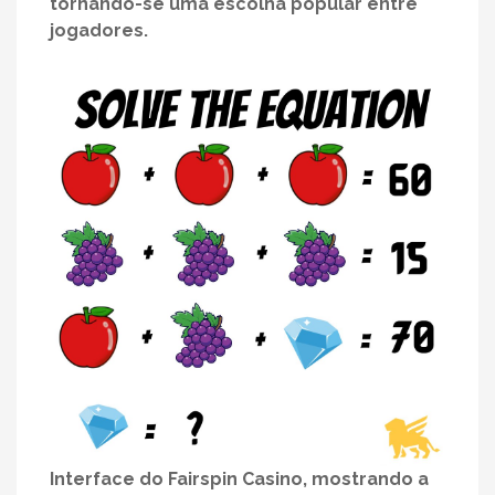
tornando-se uma escolha popular entre
jogadores.
Interface do Fairspin Casino, mostrando a