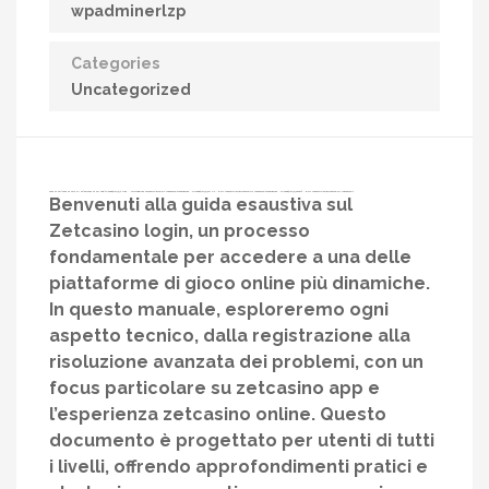
wpadminerlzp
Categories
Uncategorized
FREE MONEY | FREE MONEY ONLINE | GET FREE MONEY NOW | Telegram: @seo7878 H2JpP↑↑↑Hack Tutorial PORNO SEO backlinks, Black Hat SEO, Google SEO fast ranking ↑↑↑ Telegram: @seo7878 ZYHIn↑↑↑Black Hat SEO backlinks, focusing on Black Hat SEO, Google SEO fast ranking ↑↑↑ Telegram: @seo7878 Rdmc0↑↑↑Black Hat SEO backlinks, focusing on Black Hat SEO, Google
Benvenuti alla guida esaustiva sul
Zetcasino login
, un processo
fondamentale per accedere a una delle
piattaforme di gioco online più dinamiche.
In questo manuale, esploreremo ogni
aspetto tecnico, dalla registrazione alla
risoluzione avanzata dei problemi, con un
focus particolare su
zetcasino app
e
l’esperienza
zetcasino online
. Questo
documento è progettato per utenti di tutti
i livelli, offrendo approfondimenti pratici e