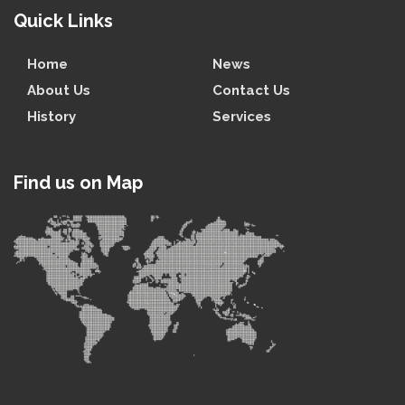
Quick Links
Home
News
About Us
Contact Us
History
Services
Find us on Map