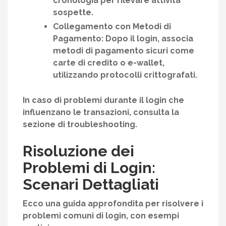
cronologia per rilevare attività
sospette.
Collegamento con Metodi di
Pagamento:
Dopo il login, associa
metodi di pagamento sicuri come
carte di credito o e-wallet,
utilizzando protocolli crittografati.
In caso di problemi durante il login che
influenzano le transazioni, consulta la
sezione di troubleshooting.
Risoluzione dei
Problemi di Login:
Scenari Dettagliati
Ecco una guida approfondita per risolvere i
problemi comuni di login, con esempi