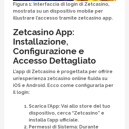
Figura 1: Interfaccia di login di Zetcasino,
mostrata su un dispositivo mobile per
illustrare l’accesso tramite
zetcasino app
.
Zetcasino App:
Installazione,
Configurazione e
Accesso Dettagliato
L’app di Zetcasino è progettata per offrire
un’esperienza
zetcasino online
fluida su
iOS e Android. Ecco come configurarla per
il login:
Scarica l’App:
Vai allo store del tuo
dispositivo, cerca “Zetcasino” e
installa l’app ufficiale.
Permessi di Sistema:
Durante