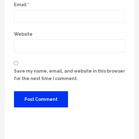
Email
*
Website
Save my name, email, and website in this browser
for the next time I comment.