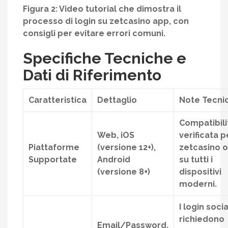
Figura 2: Video tutorial che dimostra il
processo di login su
zetcasino app
, con
consigli per evitare errori comuni.
Specifiche Tecniche e
Dati di Riferimento
Caratteristica
Dettaglio
Note Tecni
Compatibili
Web, iOS
verificata p
Piattaforme
(versione 12+),
zetcasino o
Supportate
Android
su tutti i
(versione 8+)
dispositivi
moderni.
I login socia
richiedono
Email/Password,