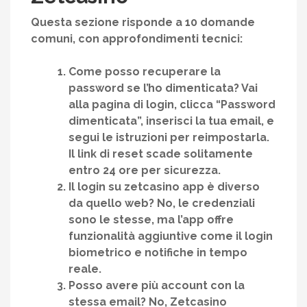
Questa sezione risponde a 10 domande
comuni, con approfondimenti tecnici:
Come posso recuperare la
password se l’ho dimenticata?
Vai
alla pagina di login, clicca “Password
dimenticata”, inserisci la tua email, e
segui le istruzioni per reimpostarla.
Il link di reset scade solitamente
entro 24 ore per sicurezza.
Il login su
zetcasino app
è diverso
da quello web?
No, le credenziali
sono le stesse, ma l’app offre
funzionalità aggiuntive come il login
biometrico e notifiche in tempo
reale.
Posso avere più account con la
stessa email?
No, Zetcasino