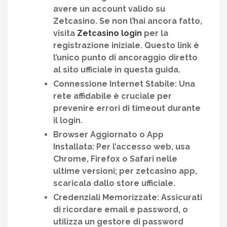
avere un account valido su
Zetcasino. Se non l’hai ancora fatto,
visita
Zetcasino login
per la
registrazione iniziale. Questo link è
l’unico punto di ancoraggio diretto
al sito ufficiale in questa guida.
Connessione Internet Stabile:
Una
rete affidabile è cruciale per
prevenire errori di timeout durante
il login.
Browser Aggiornato o App
Installata:
Per l’accesso web, usa
Chrome, Firefox o Safari nelle
ultime versioni; per
zetcasino app
,
scaricala dallo store ufficiale.
Credenziali Memorizzate:
Assicurati
di ricordare email e password, o
utilizza un gestore di password