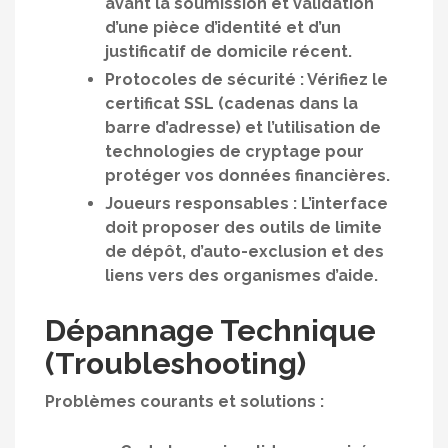
avant la soumission et validation
d’une pièce d’identité et d’un
justificatif de domicile récent.
Protocoles de sécurité :
Vérifiez le
certificat SSL (cadenas dans la
barre d’adresse) et l’utilisation de
technologies de cryptage pour
protéger vos données financières.
Joueurs responsables :
L’interface
doit proposer des outils de limite
de dépôt, d’auto-exclusion et des
liens vers des organismes d’aide.
Dépannage Technique
(Troubleshooting)
Problèmes courants et solutions :