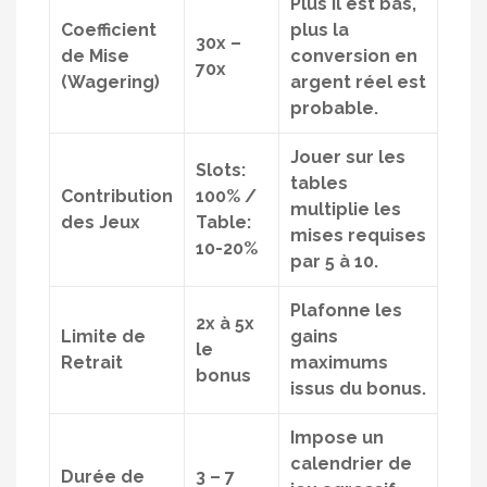
Plus il est bas,
Coefficient
plus la
30x –
de Mise
conversion en
70x
(Wagering)
argent réel est
probable.
Jouer sur les
Slots:
tables
Contribution
100% /
multiplie les
des Jeux
Table:
mises requises
10-20%
par 5 à 10.
Plafonne les
2x à 5x
Limite de
gains
le
Retrait
maximums
bonus
issus du bonus.
Impose un
calendrier de
Durée de
3 – 7