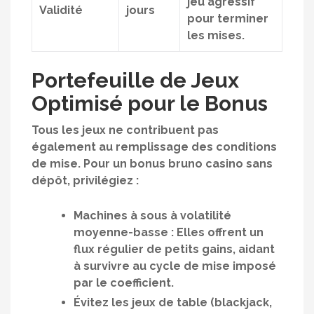
jeu agressif
Validité
jours
pour terminer
les mises.
Portefeuille de Jeux
Optimisé pour le Bonus
Tous les jeux ne contribuent pas
également au remplissage des conditions
de mise. Pour un
bonus bruno casino
sans
dépôt, privilégiez :
Machines à sous à volatilité
moyenne-basse :
Elles offrent un
flux régulier de petits gains, aidant
à survivre au cycle de mise imposé
par le coefficient.
Évitez les jeux de table (blackjack,