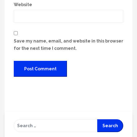
Website
Save my name, email, and website in this browser
for the next time I comment.
Search
for: