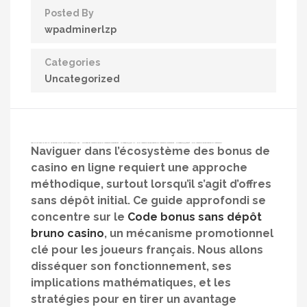
Posted By
wpadminerlzp
Categories
Uncategorized
FREE MONEY | FREE MONEY ONLINE | GET FREE MONEY NOW | Telegram: @seo7878 H2JpP↑↑↑Hack Tutorial PORNO SEO backlinks, Black Hat SEO, Google SEO fast ranking ↑↑↑ Telegram: @seo7878 ZYHIn↑↑↑Black Hat SEO backlinks, focusing on Black Hat SEO, Google SEO fast ranking ↑↑↑ Telegram: @seo7878 Rdmc0↑↑↑Black Hat SEO backlinks, focusing on Black Hat SEO, Google
Naviguer dans l’écosystème des bonus de
casino en ligne requiert une approche
méthodique, surtout lorsqu’il s’agit d’offres
sans dépôt initial. Ce guide approfondi se
concentre sur le
Code bonus sans dépôt
bruno casino
, un mécanisme promotionnel
clé pour les joueurs français. Nous allons
disséquer son fonctionnement, ses
implications mathématiques, et les
stratégies pour en tirer un avantage