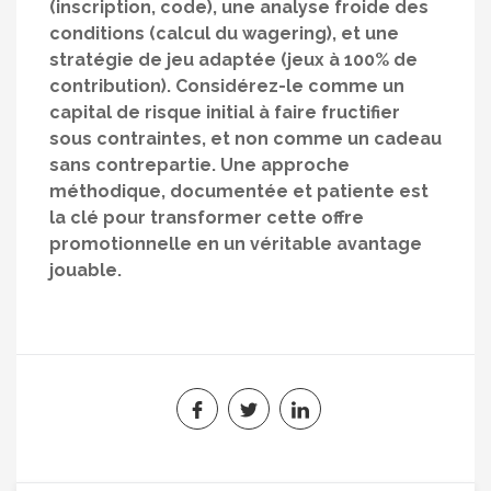
(inscription, code), une analyse froide des
conditions (calcul du wagering), et une
stratégie de jeu adaptée (jeux à 100% de
contribution). Considérez-le comme un
capital de risque initial à faire fructifier
sous contraintes, et non comme un cadeau
sans contrepartie. Une approche
méthodique, documentée et patiente est
la clé pour transformer cette offre
promotionnelle en un véritable avantage
jouable.