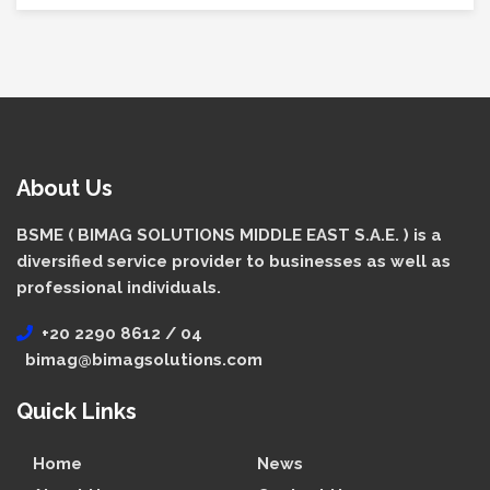
About Us
BSME
( BIMAG SOLUTIONS MIDDLE EAST S.A.E. ) is a
diversified service provider to businesses as well as
professional individuals.
+20 2290 8612 / 04
bimag@bimagsolutions.com
Quick Links
Home
News