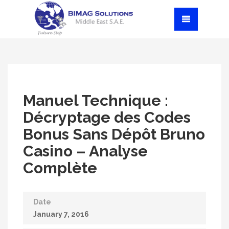
Manuel Technique :
Décryptage des Codes
Bonus Sans Dépôt Bruno
Casino – Analyse
Complète
Date
January 7, 2016