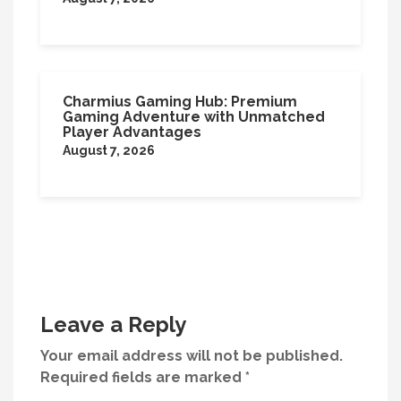
Charmius Gaming Hub: Premium
Gaming Adventure with Unmatched
Player Advantages
August 7, 2026
Leave a Reply
Your email address will not be published.
Required fields are marked
*