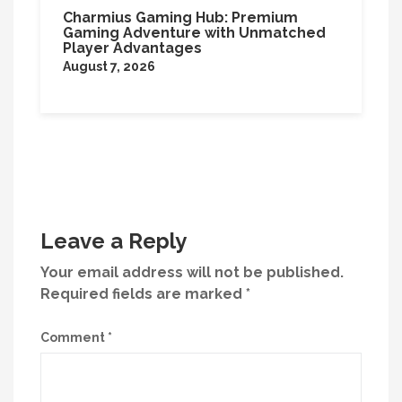
Charmius Gaming Hub: Premium
Gaming Adventure with Unmatched
Player Advantages
August 7, 2026
Leave a Reply
Your email address will not be published.
Required fields are marked
*
Comment
*