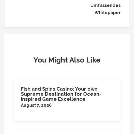
Umfassendes
Whitepaper
You Might Also Like
Fish and Spins Casino: Your own
Supreme Destination for Ocean-
Inspired Game Excellence
August 7, 2026