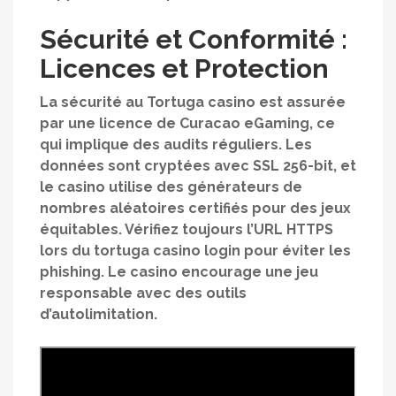
Sécurité et Conformité :
Licences et Protection
La sécurité au Tortuga casino est assurée
par une licence de Curacao eGaming, ce
qui implique des audits réguliers. Les
données sont cryptées avec SSL 256-bit, et
le casino utilise des générateurs de
nombres aléatoires certifiés pour des jeux
équitables. Vérifiez toujours l’URL HTTPS
lors du tortuga casino login pour éviter les
phishing. Le casino encourage une jeu
responsable avec des outils
d’autolimitation.