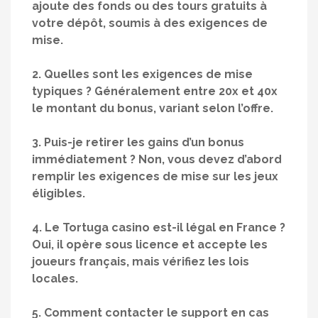
ajoute des fonds ou des tours gratuits à
votre dépôt, soumis à des exigences de
mise.
2. Quelles sont les exigences de mise
typiques ?
Généralement entre 20x et 40x
le montant du bonus, variant selon l’offre.
3. Puis-je retirer les gains d’un bonus
immédiatement ?
Non, vous devez d’abord
remplir les exigences de mise sur les jeux
éligibles.
4. Le Tortuga casino est-il légal en France ?
Oui, il opère sous licence et accepte les
joueurs français, mais vérifiez les lois
locales.
5. Comment contacter le support en cas