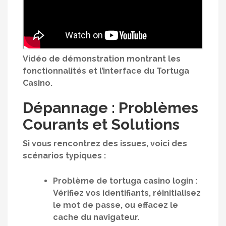
Vidéo de démonstration montrant les
fonctionnalités et l’interface du Tortuga
Casino.
Dépannage : Problèmes
Courants et Solutions
Si vous rencontrez des issues, voici des
scénarios typiques :
Problème de tortuga casino login :
Vérifiez vos identifiants, réinitialisez
le mot de passe, ou effacez le
cache du navigateur.