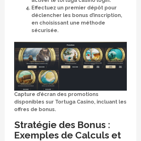
activer le tortuga casino login.
Effectuez un premier dépôt pour
déclencher les bonus d’inscription,
en choisissant une méthode
sécurisée.
Capture d’écran des promotions
disponibles sur Tortuga Casino, incluant les
offres de bonus.
Stratégie des Bonus :
Exemples de Calculs et