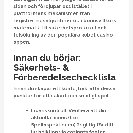
sidan och fördjupar oss istället i
plattformens mekanismer, från
registreringsalgoritmer och bonusvillkors
matematik till säkerhetsprotokoll och
felsökning av den populära 30bet casino
appen.
Innan du börjar:
Säkerhets- &
Förberedelsechecklista
Innan du skapar ett konto, bekräfta dessa
punkter för ett säkert och smidigt spel:
Licenskontroll:
Verifiera att din
aktuella licens (t.ex.
Spelinspektionen) är giltig för ditt
jurisdiktion via casinots footer.