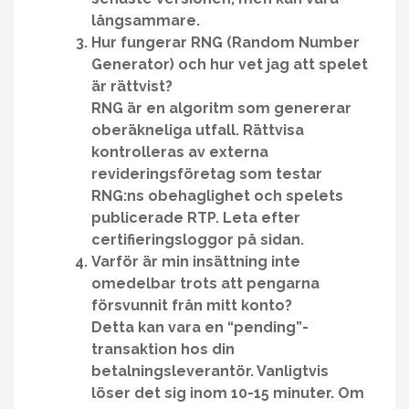
långsammare.
Hur fungerar RNG (Random Number
Generator) och hur vet jag att spelet
är rättvist?
RNG är en algoritm som genererar
oberäkneliga utfall. Rättvisa
kontrolleras av externa
revideringsföretag som testar
RNG:ns obehaglighet och spelets
publicerade RTP. Leta efter
certifieringsloggor på sidan.
Varför är min insättning inte
omedelbar trots att pengarna
försvunnit från mitt konto?
Detta kan vara en “pending”-
transaktion hos din
betalningsleverantör. Vanligtvis
löser det sig inom 10-15 minuter. Om