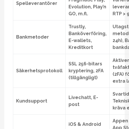
Spelleverantörer
Evolution, Play’n
leveran
GO, m.fl.
RTP > 9
Trustly,
Utagst
Banköverföring,
metod:
Bankmetoder
E-wallets,
24h), B
Kreditkort
bankda
Aktive
SSL 256-bitars
tvåfak
Säkerhetsprotokoll
kryptering, 2FA
(2FA) f
(tillgängligt)
extra l
Svartid
Livechatt, E-
Kundsupport
Teknis
post
kräva 
Appen 
iOS & Android
App St