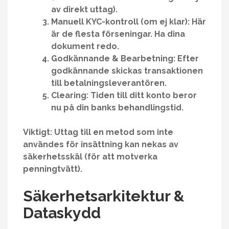
av direkt uttag).
Manuell KYC-kontroll (om ej klar):
Här
är de flesta förseningar. Ha dina
dokument redo.
Godkännande & Bearbetning:
Efter
godkännande skickas transaktionen
till betalningsleverantören.
Clearing:
Tiden till ditt konto beror
nu på din banks behandlingstid.
Viktigt:
Uttag till en metod som inte
användes för insättning kan nekas av
säkerhetsskäl (för att motverka
penningtvätt).
Säkerhetsarkitektur &
Dataskydd