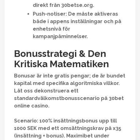
direkt från 30betse.org.
Push-notiser:
De måste aktiveras
både i appens inställningar och på
enhetsnivå för
kampanjpåminnelser.
Bonusstrategi & Den
Kritiska Matematiken
Bonusar är inte gratis pengar; de är bundet
kapital med specifika algoritmiska villkor.
Låt oss dekonstruera ett
standardvälkomstbonusscenario på 30bet
online casino.
Scenario:
100% insättningsbonus upp till
1000 SEK med ett omsättningskrav på x35
(insättning + bonus). Maximibet under