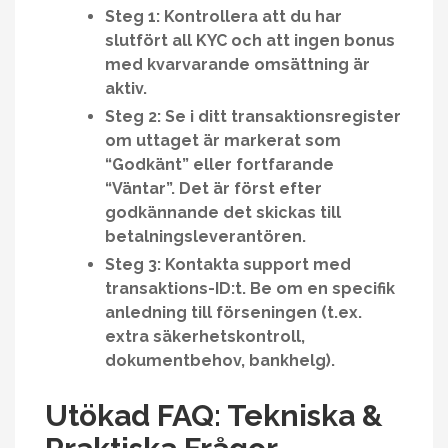
Steg 1:
Kontrollera att du har
slutfört all KYC och att ingen bonus
med kvarvarande omsättning är
aktiv.
Steg 2:
Se i ditt transaktionsregister
om uttaget är markerat som
“Godkänt” eller fortfarande
“Väntar”. Det är först efter
godkännande det skickas till
betalningsleverantören.
Steg 3:
Kontakta support med
transaktions-ID:t. Be om en specifik
anledning till förseningen (t.ex.
extra säkerhetskontroll,
dokumentbehov, bankhelg).
Utökad FAQ: Tekniska &