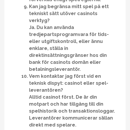
Kan jag begränsa mitt spel på ett
tekniskt sätt utöver casinots
verktyg?
Ja. Du kan använda
tredjepartsprogramvara för tids-
eller utgiftskontroll, eller ännu
enklare, ställa in
direktinsättningsgränser hos din
bank för casinots domän eller
betalningsleverantör.
Vem kontaktar jag först vid en
teknisk dispyt: casinot eller spel-
leverantören?
Alltid casinot först. De är din
motpart och har tillgång till din
spelhistorik och transaktionsloggar.
Leverantörer kommunicerar sällan
direkt med spelare.