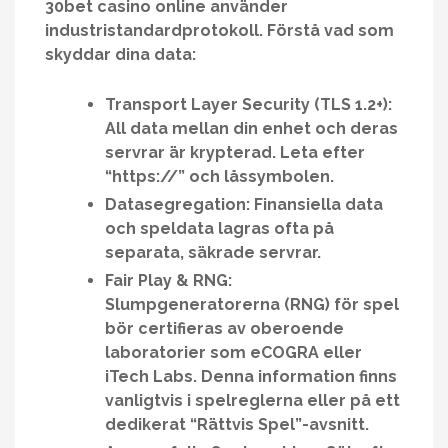
30bet casino online använder
industristandardprotokoll. Förstå vad som
skyddar dina data:
Transport Layer Security (TLS 1.2+):
All data mellan din enhet och deras
servrar är krypterad. Leta efter
“https://” och låssymbolen.
Datasegregation:
Finansiella data
och speldata lagras ofta på
separata, säkrade servrar.
Fair Play & RNG:
Slumpgeneratorerna (RNG) för spel
bör certifieras av oberoende
laboratorier som eCOGRA eller
iTech Labs. Denna information finns
vanligtvis i spelreglerna eller på ett
dedikerat “Rättvis Spel”-avsnitt.