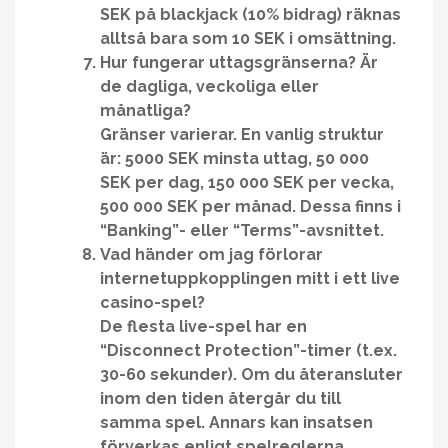
SEK på blackjack (10% bidrag) räknas
alltså bara som 10 SEK i omsättning.
Hur fungerar uttagsgränserna? Är
de dagliga, veckoliga eller
månatliga?
Gränser varierar. En vanlig struktur
är: 5000 SEK minsta uttag, 50 000
SEK per dag, 150 000 SEK per vecka,
500 000 SEK per månad. Dessa finns i
“Banking”- eller “Terms”-avsnittet.
Vad händer om jag förlorar
internetuppkopplingen mitt i ett live
casino-spel?
De flesta live-spel har en
“Disconnect Protection”-timer (t.ex.
30-60 sekunder). Om du återansluter
inom den tiden återgår du till
samma spel. Annars kan insatsen
förverkas enligt spelreglerna.