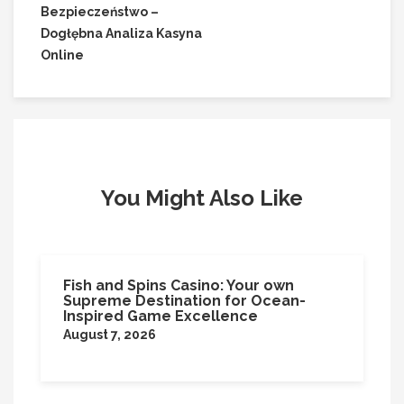
Bezpieczeństwo –
Dogłębna Analiza Kasyna
Online
You Might Also Like
Fish and Spins Casino: Your own
Supreme Destination for Ocean-
Inspired Game Excellence
August 7, 2026