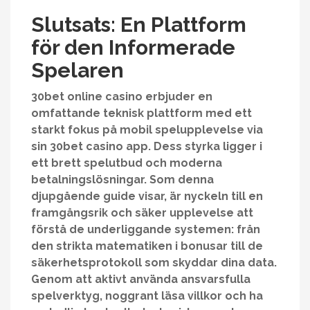
Slutsats: En Plattform
för den Informerade
Spelaren
30bet online casino erbjuder en
omfattande teknisk plattform med ett
starkt fokus på mobil spelupplevelse via
sin 30bet casino app. Dess styrka ligger i
ett brett spelutbud och moderna
betalningslösningar. Som denna
djupgående guide visar, är nyckeln till en
framgångsrik och säker upplevelse att
förstå de underliggande systemen: från
den strikta matematiken i bonusar till de
säkerhetsprotokoll som skyddar dina data.
Genom att aktivt använda ansvarsfulla
spelverktyg, noggrant läsa villkor och ha