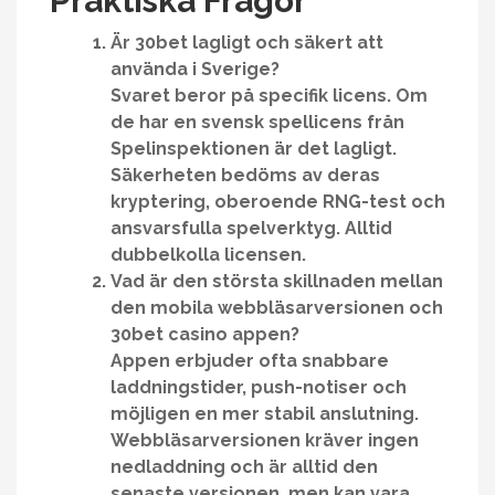
Praktiska Frågor
Är 30bet lagligt och säkert att
använda i Sverige?
Svaret beror på specifik licens. Om
de har en svensk spellicens från
Spelinspektionen är det lagligt.
Säkerheten bedöms av deras
kryptering, oberoende RNG-test och
ansvarsfulla spelverktyg. Alltid
dubbelkolla licensen.
Vad är den största skillnaden mellan
den mobila webbläsarversionen och
30bet casino appen?
Appen erbjuder ofta snabbare
laddningstider, push-notiser och
möjligen en mer stabil anslutning.
Webbläsarversionen kräver ingen
nedladdning och är alltid den
senaste versionen, men kan vara