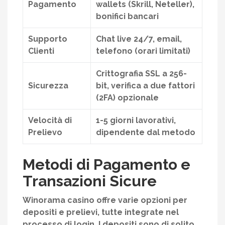
Pagamento
wallets (Skrill, Neteller),
bonifici bancari
Supporto
Chat live 24/7, email,
Clienti
telefono (orari limitati)
Crittografia SSL a 256-
Sicurezza
bit, verifica a due fattori
(2FA) opzionale
Velocità di
1-5 giorni lavorativi,
Prelievo
dipendente dal metodo
Metodi di Pagamento e
Transazioni Sicure
Winorama casino offre varie opzioni per
depositi e prelievi, tutte integrate nel
processo di login. I depositi sono di solito