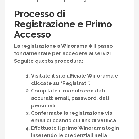
Processo di
Registrazione e Primo
Accesso
La registrazione a Winorama è il passo
fondamentale per accedere ai servizi.
Seguite questa procedura:
Visitate il sito ufficiale Winorama e
cliccate su “Registrati”.
Compilate il modulo con dati
accurati: email, password, dati
personali.
Confermate la registrazione via
email cliccando sul link di verifica.
Effettuate il primo
Winorama login
inserendo le credenziali nella