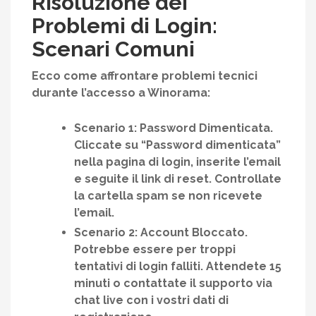
Risoluzione dei
Problemi di Login:
Scenari Comuni
Ecco come affrontare problemi tecnici
durante l’accesso a Winorama:
Scenario 1: Password Dimenticata.
Cliccate su “Password dimenticata”
nella pagina di login, inserite l’email
e seguite il link di reset. Controllate
la cartella spam se non ricevete
l’email.
Scenario 2: Account Bloccato.
Potrebbe essere per troppi
tentativi di login falliti. Attendete 15
minuti o contattate il supporto via
chat live con i vostri dati di