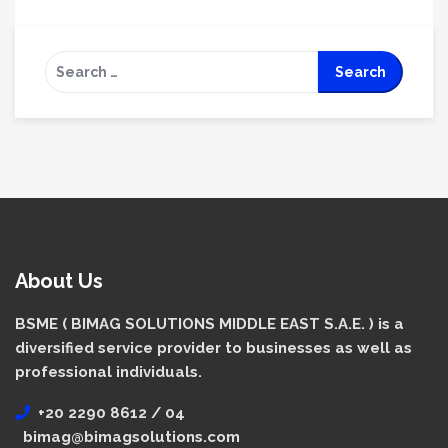
Search
for:
About Us
BSME
( BIMAG SOLUTIONS MIDDLE EAST S.A.E. ) is a
diversified service provider to businesses as well as
professional individuals.
+20 2290 8612 / 04
bimag@bimagsolutions.com