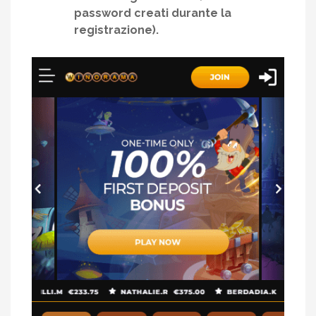
password creati durante la
registrazione).