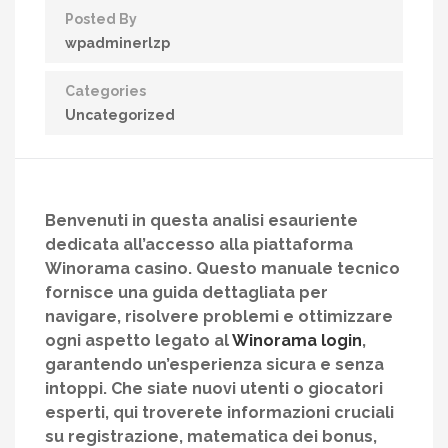
Posted By
wpadminerlzp
Categories
Uncategorized
Benvenuti in questa analisi esauriente
dedicata all’accesso alla piattaforma
Winorama casino
. Questo manuale tecnico
fornisce una guida dettagliata per
navigare, risolvere problemi e ottimizzare
ogni aspetto legato al
Winorama login
,
garantendo un’esperienza sicura e senza
intoppi. Che siate nuovi utenti o giocatori
esperti, qui troverete informazioni cruciali
su registrazione, matematica dei bonus,