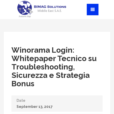
Winorama Login:
Whitepaper Tecnico su
Troubleshooting,
Sicurezza e Strategia
Bonus
Date
September 13, 2017