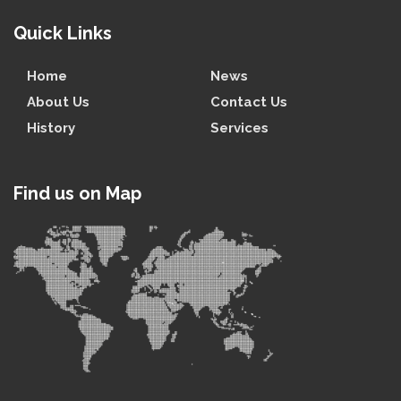
Quick Links
Home
News
About Us
Contact Us
History
Services
Find us on Map